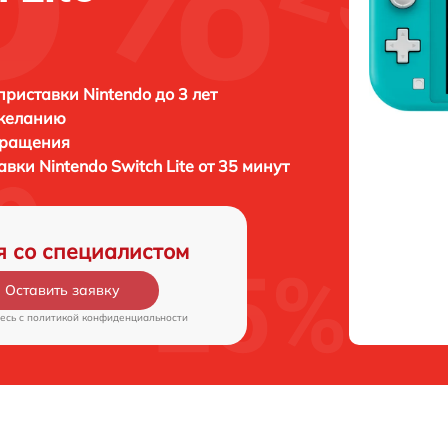
приставки Nintendo до 3 лет
 желанию
бращения
тавки
Nintendo Switch Lite от 35 минут
я со специалистом
Оставить заявку
есь c
политикой конфиденциальности