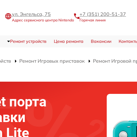
ул. Энгельса, 75
+7 (351) 200-51-37
Адрес сервисного центра Nintendo
Горячая линия
Ремонт устройств
Цена ремонта
Вакансии
Контакт
ойств
Ремонт Игровых приставок
Ремонт Игровой пр
t порта
авки
 Lite