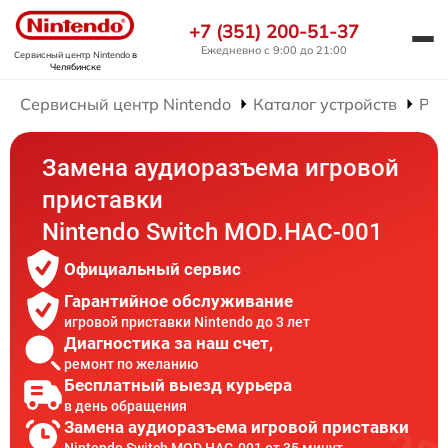
+7 (351) 200-51-37
Ежедневно с 9:00 до 21:00
Сервисный центр Nintendo
в
Челябинске
Сервисный центр Nintendo
Каталог устройств
Рем
Замена аудиоразъема игровой
приставки
Nintendo Switch MOD.HAC-001
Официальный сервис
Гарантийное обслуживание
игровой приставки Nintendo до 3 лет
Диагностика за наш счет,
ремонт по желанию
Бесплатный выезд курьера
в день обращения
Замена аудиоразъема игровой приставки
Nintendo Switch MOD.HAC-001 от 35 минут