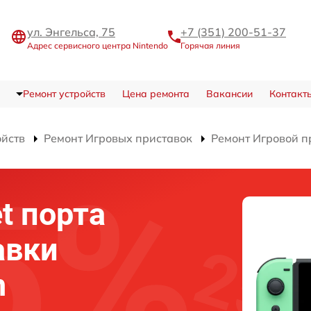
ул. Энгельса, 75
+7 (351) 200-51-37
Адрес сервисного центра Nintendo
Горячая линия
Ремонт устройств
Цена ремонта
Вакансии
Контакт
ойств
Ремонт Игровых приставок
Ремонт Игровой п
t порта
авки
h