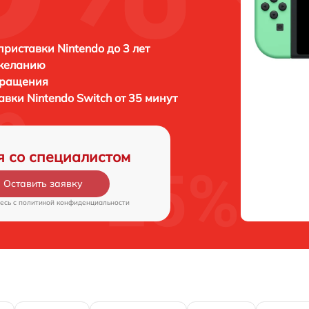
приставки Nintendo до 3 лет
 желанию
бращения
тавки
Nintendo Switch от 35 минут
я со специалистом
Оставить заявку
есь c
политикой конфиденциальности