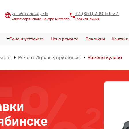
ул. Энгельса, 75
+7 (351) 200-51-37
Адрес сервисного центра Nintendo
Горячая линия
Ремонт устройств
Цена ремонта
Вакансии
Контакт
ойств
Ремонт Игровых приставок
Замена кулера
авки
лябинске