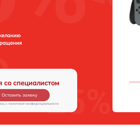
 желанию
бращения
я со специалистом
Оставить заявку
есь c
политикой конфиденциальности