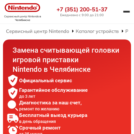
+7 (351) 200-51-37
Ежедневно с 9:00 до 21:00
Сервисный центр Nintendo
в
Челябинске
Сервисный центр Nintendo
Каталог устройств
Рем
Замена считывающей головки
игровой приставки
Nintendo в Челябинске
Официальный сервис
Гарантийное обслуживание
до 3 лет
Диагностика за наш счет,
ремонт по желанию
Бесплатный выезд курьера
в день обращения
Срочный ремонт
от 35 минут